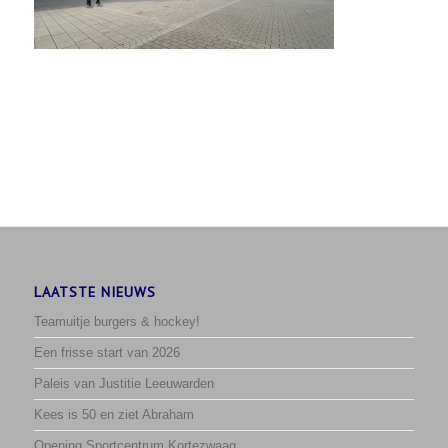
LAATSTE NIEUWS
Teamuitje burgers & hockey!
Een frisse start van 2026
Paleis van Justitie Leeuwarden
Kees is 50 en ziet Abraham
Opening Sportcentrum Kortezwaag