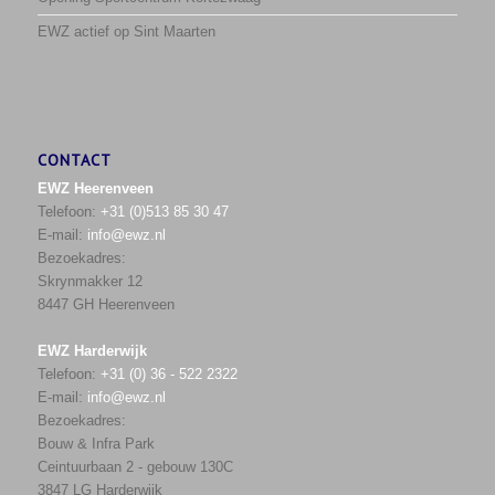
EWZ actief op Sint Maarten
CONTACT
EWZ Heerenveen
Telefoon:
+31 (0)513 85 30 47
E-mail:
info@ewz.nl
Bezoekadres:
Skrynmakker 12
8447 GH Heerenveen
EWZ Harderwijk
Telefoon:
+31 (0) 36 - 522 2322
E-mail:
info@ewz.nl
Bezoekadres:
Bouw & Infra Park
Ceintuurbaan 2 - gebouw 130C
3847 LG Harderwijk