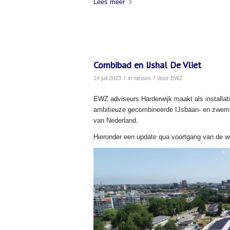
Lees meer
Combibad en IJshal De Vliet
/
/
14 juli 2023
in
nieuws
door
EWZ
EWZ adviseurs Harderwijk maakt als installat
ambitieuze gecombineerde IJsbaan- en zwem
van Nederland.
Hieronder een update qua voortgang van de 