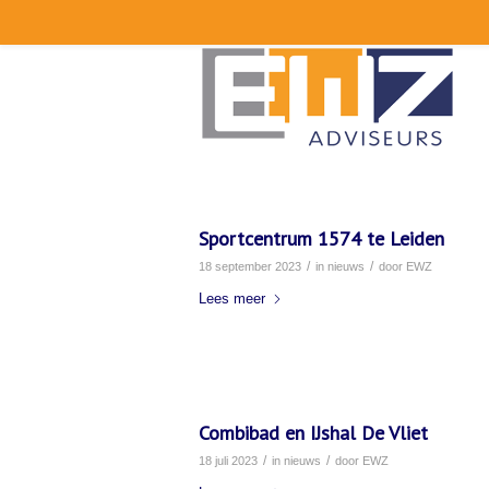
Sportcentrum 1574 te Leiden
/
/
18 september 2023
in
nieuws
door
EWZ
Lees meer
Combibad en IJshal De Vliet
/
/
18 juli 2023
in
nieuws
door
EWZ