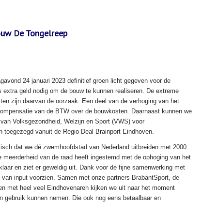
bouw De Tongelreep
vond 24 januari 2023 definitief groen licht gegeven voor de
extra geld nodig om de bouw te kunnen realiseren. De extreme
sten zijn daarvan de oorzaak. Een deel van de verhoging van het
or compensatie van de BTW over de bouwkosten. Daarnaast kunnen we
ie van Volksgezondheid, Welzijn en Sport (VWS) voor
oen toegezegd vanuit de Regio Deal Brainport Eindhoven.
tisch dat we dé zwemhoofdstad van Nederland uitbreiden met 2000
de meerderheid van de raad heeft ingestemd met de ophoging van het
klaar en ziet er geweldig uit. Dank voor de fijne samenwerking met
s van input voorzien. Samen met onze partners BrabantSport, de
n met heel veel Eindhovenaren kijken we uit naar het moment
 gebruik kunnen nemen. Die ook nog eens betaalbaar en