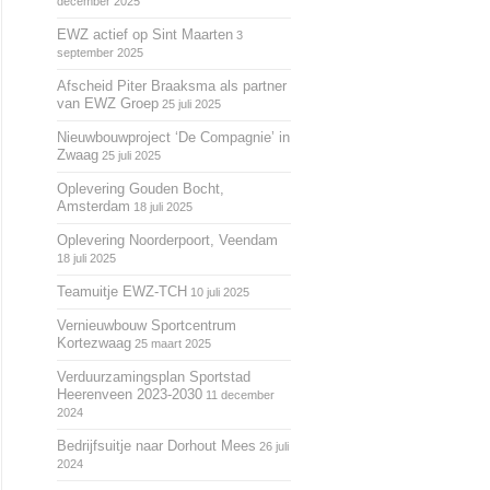
december 2025
EWZ actief op Sint Maarten
3
september 2025
Afscheid Piter Braaksma als partner
van EWZ Groep
25 juli 2025
Nieuwbouwproject ‘De Compagnie’ in
Zwaag
25 juli 2025
Oplevering Gouden Bocht,
Amsterdam
18 juli 2025
Oplevering Noorderpoort, Veendam
18 juli 2025
Teamuitje EWZ-TCH
10 juli 2025
Vernieuwbouw Sportcentrum
Kortezwaag
25 maart 2025
Verduurzamingsplan Sportstad
Heerenveen 2023-2030
11 december
2024
Bedrijfsuitje naar Dorhout Mees
26 juli
2024