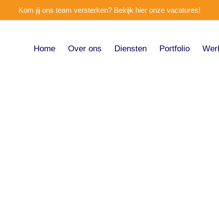
Kom jij ons team versterken? Bekijk hier onze vacatures!
Home
Over ons
Diensten
Portfolio
Wer