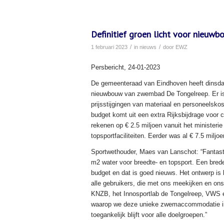
Definitief groen licht voor nieuw
/
/
1 februari 2023
in
nieuws
door
EWZ
Persbericht, 24-01-2023
De gemeenteraad van Eindhoven heeft dinsdaga
nieuwbouw van zwembad De Tongelreep. Er is 
prijsstijgingen van materiaal en personeelsko
budget komt uit een extra Rijksbijdrage vo
rekenen op € 2.5 miljoen vanuit het minister
topsportfaciliteiten. Eerder was al € 7.5 milj
Sportwethouder, Maes van Lanschot: “Fantas
m2 water voor breedte- en topsport. Een bre
budget en dat is goed nieuws. Het ontwerp is 
alle gebruikers, die met ons meekijken en on
KNZB, het Innosportlab de Tongelreep, VWS e
waarop we deze unieke zwemaccommodatie in
toegankelijk blijft voor alle doelgroepen.”