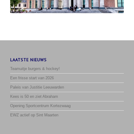
LAATSTE NIEUWS
Teamuitje burgers & hockey!
Een frisse start van 2026
Paleis van Justitie Leeuwarden
Kees is 50 en ziet Abraham
Opening Sportcentrum Kortezwaag
EWZ actief op Sint Maarten