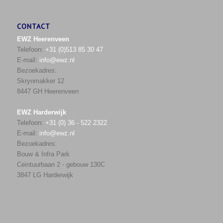
CONTACT
EWZ Heerenveen
Telefoon:
+31 (0)513 85 30 47
E-mail:
info@ewz.nl
Bezoekadres:
Skrynmakker 12
8447 GH Heerenveen
EWZ Harderwijk
Telefoon:
+31 (0) 36 - 522 2322
E-mail:
info@ewz.nl
Bezoekadres:
Bouw & Infra Park
Ceintuurbaan 2 - gebouw 130C
3847 LG Harderwijk