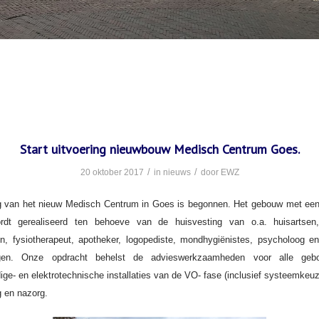
Start uitvoering nieuwbouw Medisch Centrum Goes.
/
/
20 oktober 2017
in
nieuws
door
EWZ
ng van het nieuw Medisch Centrum in Goes is begonnen. Het gebouw met een
dt gerealiseerd ten behoeve van de huisvesting van o.a. huisartsen,
en, fysiotherapeut, apotheker, logopediste, mondhygiënistes, psycholoog e
lingen. Onze opdracht behelst de advieswerkzaamheden voor alle geb
ige- en elektrotechnische installaties van de VO- fase (inclusief systeemkeuz
g en nazorg.