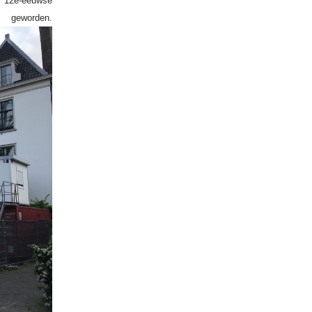
n 12e-eeuwse
 geworden.