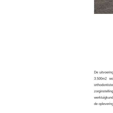
De uitvoeri
3.500m2 wor
orthodontist
zorginstel
werktuigkund
de opleverin