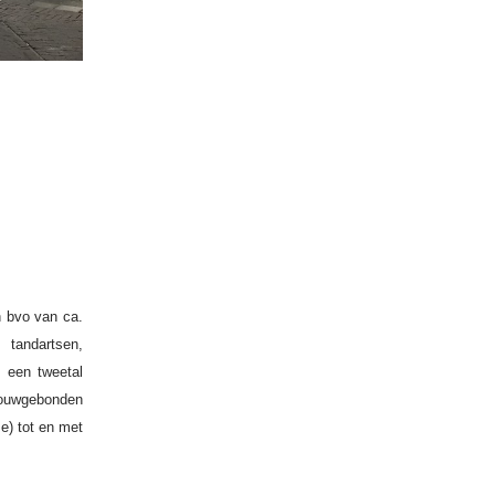
 bvo van ca.
 tandartsen,
n een tweetal
ouwgebonden
e) tot en met