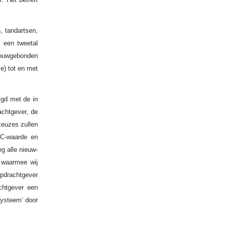
, tandartsen,
n een tweetal
ouwgebonden
e) tot en met
gd met de in
achtgever, de
euzes zullen
PC-waarde en
g alle nieuw-
d waarmee wij
pdrachtgever
chtgever een
systeem’ door