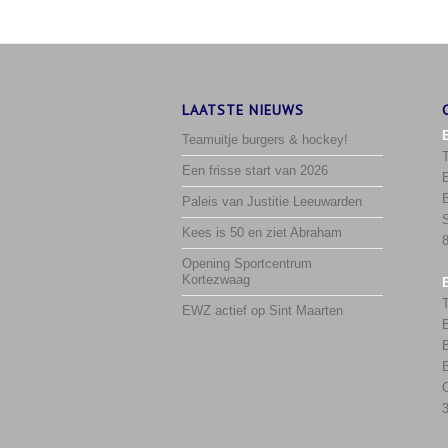
LAATSTE NIEUWS
Teamuitje burgers & hockey!
Een frisse start van 2026
Paleis van Justitie Leeuwarden
Kees is 50 en ziet Abraham
Opening Sportcentrum
Kortezwaag
EWZ actief op Sint Maarten
B
3