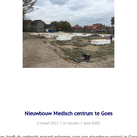
Nieuwbouw Medisch centrum te Goes
/
/
3 maart 2017
in
nieuws
door
EWZ
rs heeft de opdracht gegund gekregen voor een nieuwbouw project in Goes.