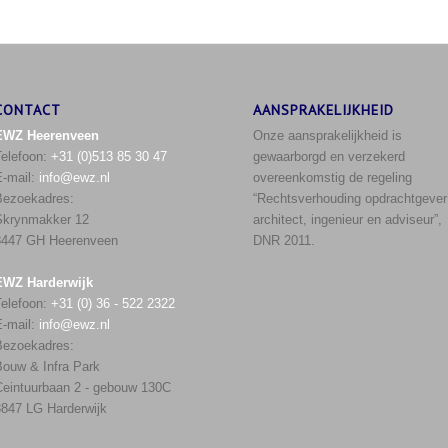
CONTACT
AANSPRAKELIJKHEID
EWZ Heerenveen
Onze aansprakelijkheid is
Telefoon:
+31 (0)513 85 30 47
gewaarborgd en verzekerd
E-mail:
info@ewz.nl
overeenkomstig de regeling
Bezoekadres:
“Rechtsverhouding opdrachtgever
Skrynmakker 12
architect, ingenieur en adviseur”,
8447 GH Heerenveen
DNR 2011.
EWZ Harderwijk
Telefoon:
+31 (0) 36 - 522 2322
E-mail:
info@ewz.nl
Bezoekadres:
ouw & Infra Park
Ceintuurbaan 2 - gebouw 130C
847 LG Harderwijk