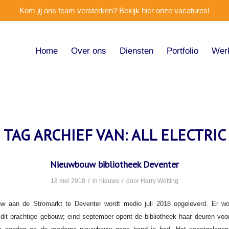
Kom jij ons team versterken? Bekijk hier onze vacatures!
Home
Over ons
Diensten
Portfolio
Wer
TAG ARCHIEF VAN:
ALL ELECTRIC
Nieuwbouw bibliotheek Deventer
/
/
18 mei 2018
in
nieuws
door
Harry Wolting
w aan de Stromarkt te Deventer wordt medio juli 2018 opgeleverd. Er wo
dit prachtige gebouw; eind september opent de bibliotheek haar deuren voor