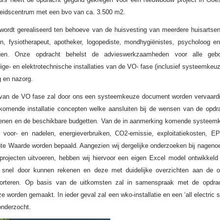
eidscentrum met een bvo van ca. 3.500 m2.
ordt gerealiseerd ten behoeve van de huisvesting van meerdere huisartsen
en, fysiotherapeut, apotheker, logopediste, mondhygiënistes, psycholoog e
lingen. Onze opdracht behelst de advieswerkzaamheden voor alle geb
ige- en elektrotechnische installaties van de VO- fase (inclusief systeemkeuz
g en nazorg.
 van de VO fase zal door ons een systeemkeuze document worden vervaardi
omende installatie concepten welke aansluiten bij de wensen van de opdr
nen en de beschikbare budgetten. Van de in aanmerking komende systeemk
 voor- en nadelen, energieverbruiken, CO2-emissie, exploitatiekosten, E
te Waarde worden bepaald. Aangezien wij dergelijke onderzoeken bij nagenoe
rojecten uitvoeren, hebben wij hiervoor een eigen Excel model ontwikkel
snel door kunnen rekenen en deze met duidelijke overzichten aan de o
orteren. Op basis van de uitkomsten zal in samenspraak met de opdra
 worden gemaakt. In ieder geval zal een wko-installatie en een ‘all electric 
onderzocht.