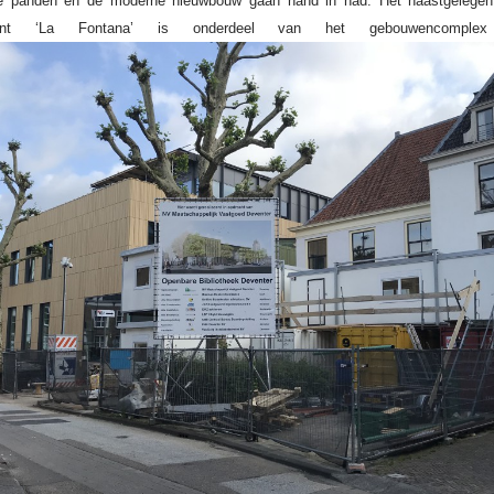
 panden en de moderne nieuwbouw gaan hand in had. Het naastgelege
ment ‘La Fontana’ is onderdeel van het gebouwencomplex