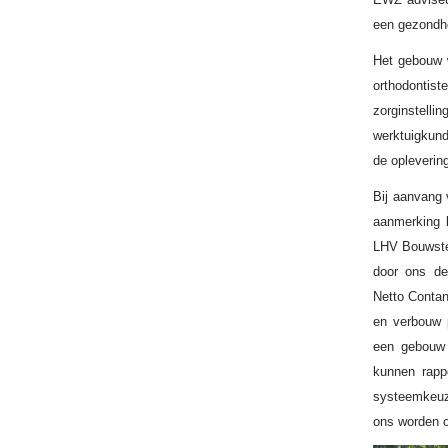
een gezondh
Het gebouw w
orthodontist
zorginstel
werktuigkund
de opleverin
Bij aanvang
aanmerking k
LHV Bouwste
door ons de
Netto Contan
en verbouw p
een gebouw 
kunnen rapp
systeemkeuze
ons worden 