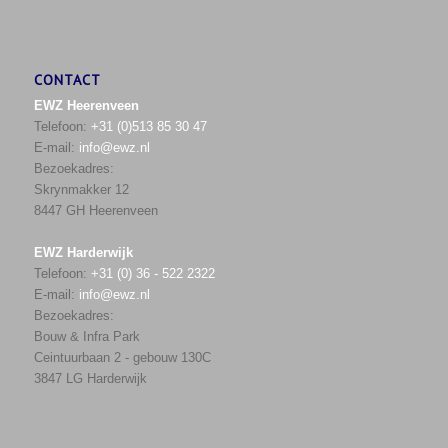
CONTACT
EWZ Heerenveen
Telefoon:
+31 (0)513 85 30 47
E-mail:
info@ewz.nl
Bezoekadres:
Skrynmakker 12
8447 GH Heerenveen
EWZ Harderwijk
Telefoon:
+31 (0) 36 - 522 2322
E-mail:
info@ewz.nl
Bezoekadres:
Bouw & Infra Park
Ceintuurbaan 2 - gebouw 130C
3847 LG Harderwijk