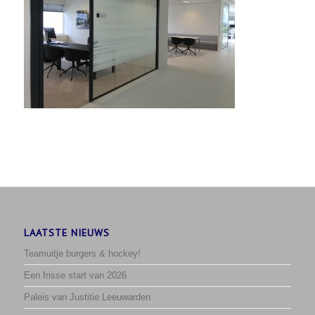
LAATSTE NIEUWS
Teamuitje burgers & hockey!
Een frisse start van 2026
Paleis van Justitie Leeuwarden