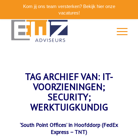
Kom jij ons team versterken? Bekijk hier onze
vacatures!
TAG ARCHIEF VAN:
IT-
VOORZIENINGEN;
SECURITY;
WERKTUIGKUNDIG
‘South Point Offices’ in Hoofddorp (FedEx
Express – TNT)