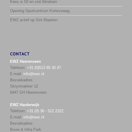
Kees is 50 en ziet Abraham
Opening Sportcentrum Kortezwaag
EWZ actief op Sint Maarten
CONTACT
EWZ Heerenveen
Telefoon:
+31 (0)513 85 30 47
E-mail:
info@ewz.nl
Bezoekadres:
Skrynmakker 12
8447 GH Heerenveen
EWZ Harderwijk
Telefoon:
+31 (0) 36 - 522 2322
E-mail:
info@ewz.nl
Bezoekadres:
Bouw & Infra Park