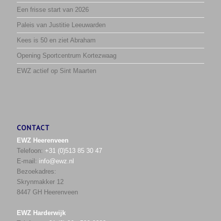
Een frisse start van 2026
Paleis van Justitie Leeuwarden
Kees is 50 en ziet Abraham
Opening Sportcentrum Kortezwaag
EWZ actief op Sint Maarten
CONTACT
EWZ Heerenveen
Telefoon:
+31 (0)513 85 30 47
E-mail:
info@ewz.nl
Bezoekadres:
Skrynmakker 12
8447 GH Heerenveen
EWZ Harderwijk