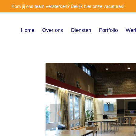
Kom jij ons team versterken? Bekijk hier onze vacatures!
Home
Over ons
Diensten
Portfolio
Wer