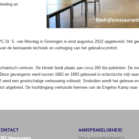
eleiding en
FPC Dr. S. van Mesdag in Groningen is eind augustus 2022 opgeleverd. Het ge
 van de bestaande techniek en verhoging van het gebruikscomfort.
iatrisch centrum. De kliniek biedt plaats aan circa 260 tbs-patiënten. De inst
Deze gevangenis werd tussen 1882 en 1883 gebouwd in eclectische stijl naa
erd een grootschalige verbouwing voltooid. Sindsdien wordt het gebouw enkel 
tst uitgebreid. De hoofdingang verhuisde hiermee van de Engelse Kamp naar d
CONTACT
AANSPRAKELIJKHEID
EWZ Heerenveen
Onze aansprakelijkheid is