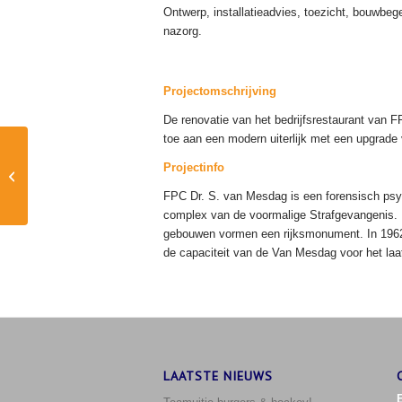
Ontwerp, installatieadvies, toezicht, bouwbeg
nazorg.
Projectomschrijving
De renovatie van het bedrijfsrestaurant van 
toe aan een modern uiterlijk met een upgrade
Indoor Sportcentrum
Projectinfo
Leiden
FPC Dr. S. van Mesdag is een forensisch psych
complex van de voormalige Strafgevangenis. 
gebouwen vormen een rijksmonument. In 1962 w
de capaciteit van de Van Mesdag voor het laa
LAATSTE NIEUWS