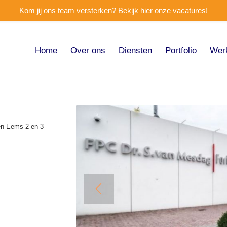
Kom jij ons team versterken? Bekijk hier onze vacatures!
Home
Over ons
Diensten
Portfolio
Wer
en Eems 2 en 3