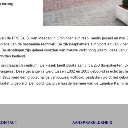
n nazorg
van de FPC Dr. S. van Mesdag in Groningen zijn resp. medio januari en mei 
pgrade van de bestaande techniek. De zit/slaapkamers zijn voorzien van vloer
 De afdelingen zijn geheel voorzien van nieuwe verlichting waarbij deze vanu
worden bediend.
sychiatrisch centrum. De kliniek biedt plaats aan circa 260 tbs-patiënten. De 
vangenis. Deze gevangenis werd tussen 1882 en 1883 gebouwd in eclectische 
962 werd een grootschalige verbouwing voltooid. Sindsdien wordt het gebouw 
 laatst uitgebreid. De hoofdingang verhuisde hiermee van de Engelse Kamp naa
CONTACT
AANSPRAKELIJKHEID