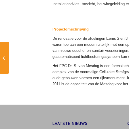
Installatieadvies, toezicht, bouwbegeleiding e
Projectomschrijving
De renovatie voor de afdelingen Eems 2 en 3 
waren toe aan een modern uiterlijk met een u
van nieuwe douche- en sanitair voorzieningen.
Uitbreiding basisschool
geautomatiseerd lichtbesturingssysteem kan 
CBS De Borg te Haren
Het FPC Dr. S. van Mesdag is een forensisch p
complex van de voormalige Cellulaire Strafge
oude gebouwen vormen een rijksmonument. In 1
2011 is de capaciteit van de Mesdag voor het
LAATSTE NIEUWS