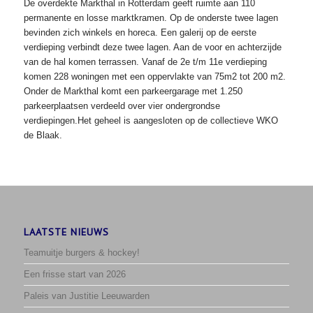
De overdekte Markthal in Rotterdam geeft ruimte aan 110
permanente en losse marktkramen. Op de onderste twee lagen
bevinden zich winkels en horeca. Een galerij op de eerste
verdieping verbindt deze twee lagen. Aan de voor en achterzijde
van de hal komen terrassen. Vanaf de 2e t/m 11e verdieping
komen 228 woningen met een oppervlakte van 75m2 tot 200 m2.
Onder de Markthal komt een parkeergarage met 1.250
parkeerplaatsen verdeeld over vier ondergrondse
verdiepingen.Het geheel is aangesloten op de collectieve WKO
de Blaak.
LAATSTE NIEUWS
Teamuitje burgers & hockey!
Een frisse start van 2026
Paleis van Justitie Leeuwarden