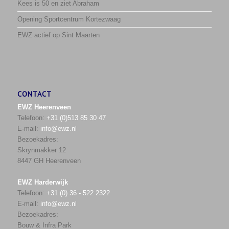
Kees is 50 en ziet Abraham
Opening Sportcentrum Kortezwaag
EWZ actief op Sint Maarten
CONTACT
EWZ Heerenveen
Telefoon:
+31 (0)513 85 30 47
E-mail:
info@ewz.nl
Bezoekadres:
Skrynmakker 12
8447 GH Heerenveen
EWZ Harderwijk
Telefoon:
+31 (0) 36 - 522 2322
E-mail:
info@ewz.nl
Bezoekadres:
Bouw & Infra Park