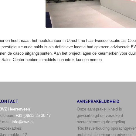
ner en heeft naast het hoofdkantoor in Utrecht nu haar tweede locatie als Cl
restigieuze oude pakhuis als definitieve locatie had gekozen adviseerde EWZ
nnen de casco uitgangspunten. Aan het project lagen de keurmerken voor d
 Sales Center hebben inmiddels hun intrek kunnen nemen.
CONTACT
AANSPRAKELIJKHEID
EWZ Heerenveen
Onze aansprakelijkheid is
Telefoon:
+31 (0)513 85 30 47
gewaarborgd en verzekerd
E-mail:
info@ewz.nl
overeenkomstig de regeling
Bezoekadres:
“Rechtsverhouding opdrachtgever
Skrynmakker 12
architect, ingenieur en adviseur”,