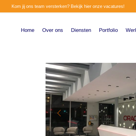
Kom jij ons team versterken? Bekijk hier onze vacatures!
Home
Over ons
Diensten
Portfolio
Wer