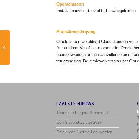
Opdrachtsoort
Installatieadvies, toezicht-, bouwbegeleiding
Projectomschrijving
Oracle is een wereldwijd Cloud diensten verle
Nieuwbouw Poppodium
Amsterdam. Vanaf het moment dat Oracle het p
Victorie
huurderswensen en hun aanvullende eisen bi
ten grondslag. De medewerkers van het Cloud
LAATSTE NIEUWS
Teamuitje burgers & hockey!
Een frisse start van 2026
Paleis van Justitie Leeuwarden